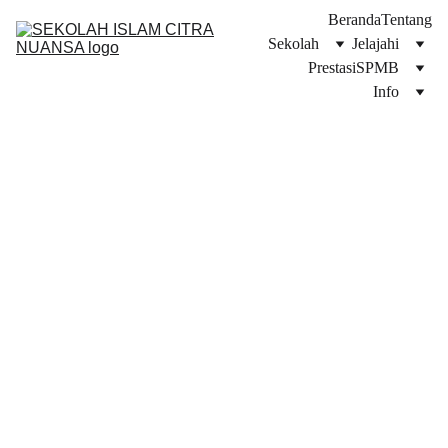
Beranda
Tentang
Sekolah
Jelajahi
Prestasi
SPMB
Info
1/12/2026
1 min read